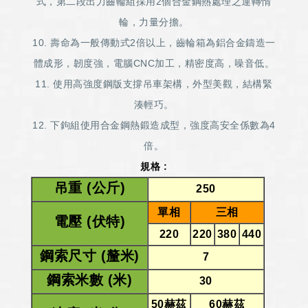
式，第二段出力齒輪組採用2個合金鋼熱處理之運轉惰
輪，力量分擔。
10. 壽命為一般傳動式2倍以上，齒輪箱為鋁合金鑄造一
體成形，韌度強，電腦CNC加工，精密度高，噪音低。
11. 使用高強度鋼版支撐吊車架構，外型美觀，結構緊
湊輕巧。
12. 下鉤組使用合金鋼熱鍛造成型，強度高安全係數為4
倍。
規格 :
吊重 (公斤)
250
單相
三相
電壓 (伏特)
220
220
380
440
鋼索尺寸 (釐米)
7
鋼索米數 (米)
30
50赫茲
60赫茲