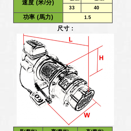
速度 (米/分)
33
40
功率 (馬力)
1.5
尺寸 :