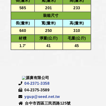
長(釐米)
寬(釐米)
高(釐米)
585
201
233
裝箱尺寸
長(釐米)
寬(釐米)
高(釐米)
640
250
310
材積
淨重(公斤)
毛重(公斤)
1.7'
41
45
04-2371-3358
04-2375-3589
ygup@seed.net.tw
台中市西區三民西路125號