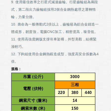
9. 使用最佳效率之行星式減速齒輪。行星齒輪組為兩段
式，第二段出力齒輪組採用2個合金鋼熱處理之運轉惰
輪，力量分擔。
10. 壽命為一般傳動式2倍以上，齒輪箱為鋁合金鑄造一
體成形，韌度強，電腦CNC加工，精密度高，噪音低。
11. 使用高強度鋼版支撐吊車架構，外型美觀，結構緊
湊輕巧。
12. 下鉤組使用合金鋼熱鍛造成型，強度高安全係數為4
倍。
規格 :
吊重 (公斤)
3000
三相
電壓 (伏特)
220
380
440
鋼索尺寸 (釐米)
14
鋼索米數 (米)
150