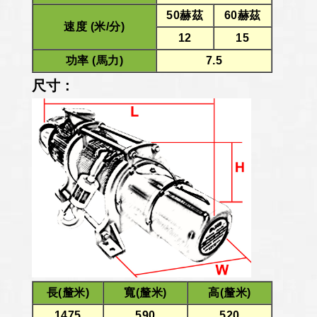
50赫茲
60赫茲
速度 (米/分)
12
15
功率 (馬力)
7.5
尺寸 :
長(釐米)
寬(釐米)
高(釐米)
1475
590
520